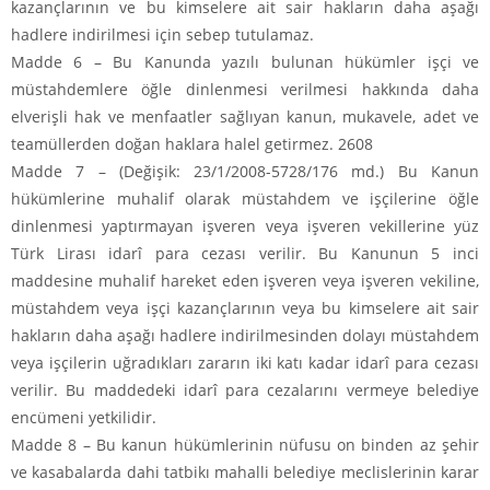
kazançlarının ve bu kimselere ait sair hakların daha aşağı
hadlere indirilmesi için sebep tutulamaz.
Madde 6 –
Bu Kanunda yazılı bulunan hükümler işçi ve
müstahdemlere öğle dinlenmesi verilmesi hakkında daha
elverişli hak ve menfaatler sağlıyan kanun, mukavele, adet ve
teamüllerden doğan haklara halel getirmez. 2608
Madde 7 – (Değişik: 23/1/2008-5728/176 md.)
Bu Kanun
hükümlerine muhalif olarak müstahdem ve işçilerine öğle
dinlenmesi yaptırmayan işveren veya işveren vekillerine yüz
Türk Lirası idarî para cezası verilir. Bu Kanunun 5 inci
maddesine muhalif hareket eden işveren veya işveren vekiline,
müstahdem veya işçi kazançlarının veya bu kimselere ait sair
hakların daha aşağı hadlere indirilmesinden dolayı müstahdem
veya işçilerin uğradıkları zararın iki katı kadar idarî para cezası
verilir. Bu maddedeki idarî para cezalarını vermeye belediye
encümeni yetkilidir.
Madde 8 –
Bu kanun hükümlerinin nüfusu on binden az şehir
ve kasabalarda dahi tatbikı mahalli belediye meclislerinin karar