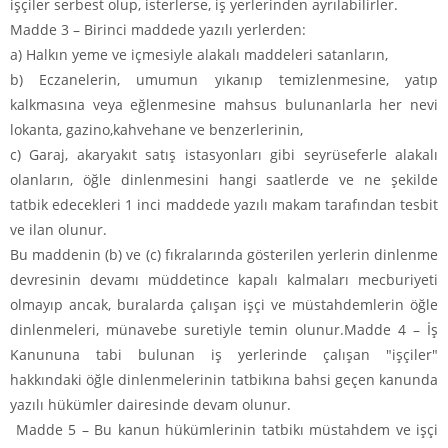
işçiler serbest olup, isterlerse, iş yerlerinden ayrılabilirler.
Madde 3 –
Birinci maddede yazılı yerlerden:
a) Halkın yeme ve içmesiyle alakalı maddeleri satanların,
b) Eczanelerin, umumun yıkanıp temizlenmesine, yatıp
kalkmasına veya eğlenmesine mahsus bulunanlarla her nevi
lokanta, gazino,kahvehane ve benzerlerinin,
c) Garaj, akaryakıt satış istasyonları gibi seyrüseferle alakalı
olanların, öğle dinlenmesini hangi saatlerde ve ne şekilde
tatbik edecekleri 1 inci maddede yazılı makam tarafından tesbit
ve ilan olunur.
Bu maddenin (b) ve (c) fıkralarında gösterilen yerlerin dinlenme
devresinin devamı müddetince kapalı kalmaları mecburiyeti
olmayıp ancak, buralarda çalışan işçi ve müstahdemlerin öğle
dinlenmeleri, münavebe suretiyle temin olunur.
Madde 4 –
İş
Kanununa tabi bulunan iş yerlerinde çalışan "işçiler"
hakkındaki öğle dinlenmelerinin tatbikına bahsi geçen kanunda
yazılı hükümler dairesinde devam olunur.
Madde 5 –
Bu kanun hükümlerinin tatbikı müstahdem ve işçi