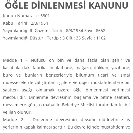
ÖĞLE DİNLENMESİ KANUNU
Kanun Numarası : 6301
Kabul Tarihi : 2/3/1954
Yayımlandığı R.
Gazete : Tarih : 8/3/1954 Sayı : 8652
Yayımlandığı Düstur : Tertip : 3 Cilt : 35 Sayfa : 1162
Madde 1 –
Nüfusu on bin ve daha fazla olan şehir ve
kasabalardaki fabrika, imalathane, mağaza, dükkan, yazıhane,
büro ve bunların benzerleriyle bilümum ticari ve sınai
müesseselerde çalıştırılan işçilere ve diğer müstahdemlere bir
saatten aşağı olmamak üzere öğle dinlenmesi verilmesi
mecburidir. Dinlenme devresinin başlama ve bitme saatleri,
mevsimlere göre, o mahallin Belediye Meclisi tarafından tesbit
ve ilan olunur.
Madde 2 –
Dinlenme devresinin devamı müddetince iş
yerlerinin kapalı kalması şarttır. Bu devre içinde müstahdem ve