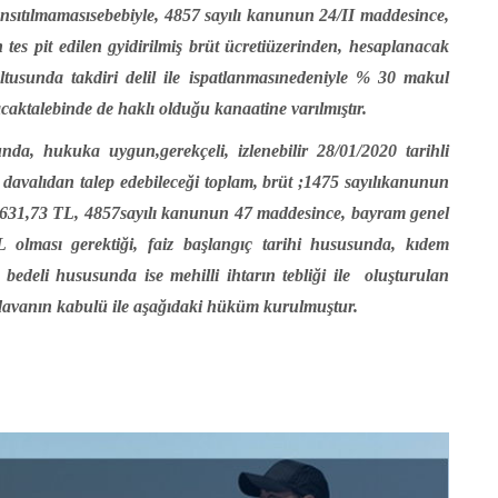
sıtılmamasısebebiyle, 4857 sayılı kanunun 24/II maddesince,
n tes pit edilen gyidirilmiş brüt ücretiüzerinden, hesaplanacak
ltusunda takdiri delil ile ispatlanmasınedeniyle % 30 makul
acaktalebinde de haklı olduğu kanaatine varılmıştır.
nda, hukuka uygun,gerekçeli, izlenebilir 28/01/2020 tarihli
davalıdan talep edebileceği toplam, brüt ;1475 sayılıkanunun
631,73 TL, 4857sayılı kanunun 47 maddesince, bayram genel
 olması gerektiği, faiz başlangıç tarihi hususunda, kıdem
bedeli hususunda ise mehilli ihtarın tebliği ile
oluşturulan
davanın kabulü ile
aşağıdaki hüküm kurulmuştur.