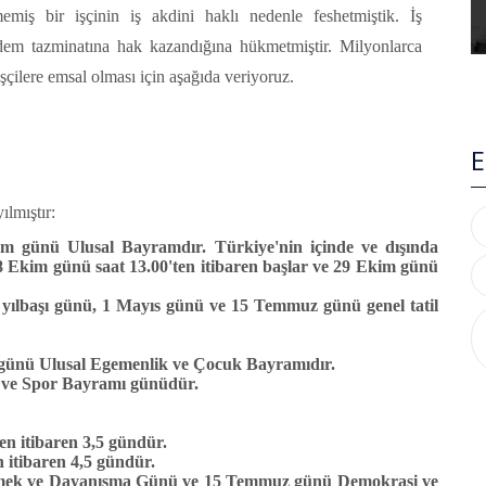
memiş bir işçinin iş akdini haklı nedenle feshetmiştik. İş
dem tazminatına hak kazandığına hükmetmiştir. Milyonlarca
 işçilere emsal olması için aşağıda veriyoruz.
E
ılmıştır:
im günü Ulusal Bayramdır. Türkiye'nin içinde ve dışında
8 Ekim günü saat 13.00'ten itibaren başlar ve 29 Ekim günü
e yılbaşı günü, 1 Mayıs günü ve 15 Temmuz günü genel tatil
günü Ulusal Egemenlik ve Çocuk Bayramıdır.
 ve Spor Bayramı günüdür.
n itibaren 3,5 gündür.
 itibaren 4,5 gündür.
ü Emek ve Dayanışma Günü ve 15 Temmuz günü Demokrasi ve