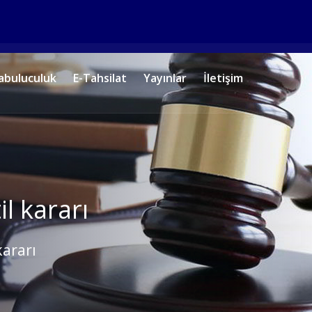
abuluculuk
E-Tahsilat
Yayınlar
İletişim
il kararı
kararı