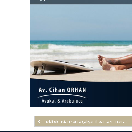
emekli olduktan sonra çalışan ihbar tazminatı alabilir mi