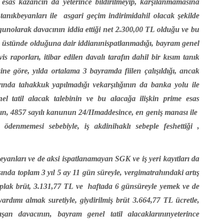
 esas kazancın
da yeterince bildirilmeyip, karşılanmamasına
tanıkbeyanları ile
asgari geçim indirimidahil olacak şekilde
gunolarak davacının iddia ettiği net 2.300,00 TL olduğu ve bu
ın üstünde olduğuna dair iddianınispatlanmadığı, bayram genel
is raporları, itibar edilen
davalı tarafın dahil bir kısım tanık
şine göre, yılda ortalama 3 bayramda fiilen çalışıldığı, ancak
arında tahakkuk yapılmadığı vekarşılığının da banka yolu ile
el tatil alacak talebinin ve bu alacağa ilişkin prime esas
ın, 4857 sayılı kanunun 24/IImaddesince, en geniş manası ile
 ödenmemesi sebebiyle, iş akdinihaklı sebeple feshettiği ,
beyanları ve de
aksi ispatlanamayan SGK ve iş yeri kayıtları da
ında toplam 3 yıl 5 ay 11 gün süreyle, vergimatrahındaki artış
ıplak brüt,
3.131,77 TL ve
haftada 6 günsüreyle yemek ve de
lyardımı almak suretiyle, giydirilmiş brüt 3.664,77 TL ücretle,
ışan davacının, bayram genel tatil alacaklarınınyeterince