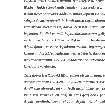
Bayram genel tatilücretlerinin ödenmeyerek, prime
ilişkin , haklı sebepisnatlı iddialar hususunda ise,
imzalı ücret bordroları doğrultusunda yapılan işe uy
sebeple davacınınücretinin bordrolarda kayıtlı olan
tatil alacak talebinin ise, dosya içerisinesunulan serv
beyanları ile dini ve milli bayramlardaarızanın geli
sözkonusu bayram tatillerine ilişkin ücret bordrol
ödendiğinin yeterince ispatlanmamakla, bayramgen
kazancın daSGK'ya bildirilmemesi sebebiyle, davacın
ücretalacaklarının 32, 34 maddelerince süresinde
kanaatine varılmıştır.
Tüm dosya içeriğindeki;itibar edilen bir kısım tanık 
dikkate alınarak,15/04/2015-25/09/2018 tarihleri aras
da dikkate alınarak, en son fesih tarihi itibariyle,
ç
kendisine tahsis edilen araç ile gidiş geliş dahil yo
davalı nezdinde,hizmet akdine dayalı olarak çal