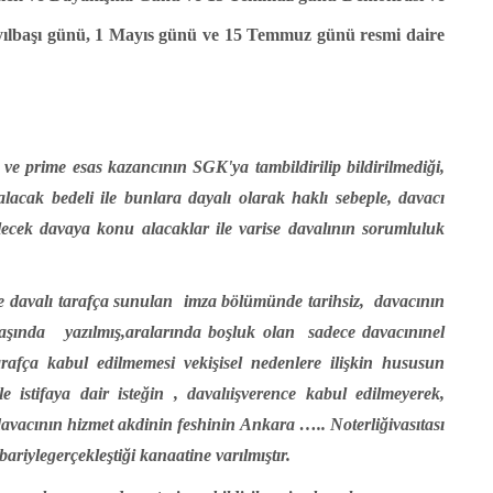
e yılbaşı günü, 1 Mayıs günü ve 15 Temmuz günü resmi daire
 ve prime esas kazancının SGK'ya tambildirilip bildirilmediği,
alacak bedeli ile bunlara dayalı olarak haklı sebeple, davacı
bilecek davaya konu alacaklar ile varise davalının sorumluluk
e davalı tarafça sunulan
imza bölümünde tarihsiz,
davacının
başında
yazılmış,aralarında boşluk olan
sadece davacınınel
arafça kabul edilmemesi vekişisel nedenlere ilişkin hususun
le istifaya dair isteğin , davalıişverence kabul edilmeyerek,
 davacının hizmet akdinin feshinin Ankara ….. Noterliğivasıtası
bariylegerçekleştiği kanaatine varılmıştır.