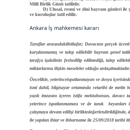
Milli Birlik Günü tatilidir.
D)
Ulusal, resmi ve dini bayram günleri il
ve kuruluşlar tatil edilir.
Ankara İş mahkemesi kararı
Taraflar arasındakiihtilafın; Davacınn gerçek ücreti
karşılanmamış ve talep edilebilir bayram genel tatil
tarafça işakdinin feshedilip edilmediği, talep edile
miktarlarına ilişkin meseleler olduğu anlaşılmaktadır.
Öncelikle, yeterinceispatlanmayan ve dosya içerisind
ismi dahil, bilgisayar ortamında vetarihi de metin 
yazılı imzasını içeren istifa mektubunun, davacı t
yeterince ispatlanmaması ve de tanık
beyanları i
çalışmaya devam edilişi birliktedeğerlendirildiğinde,
ile yapılan ihtar ve ihbarname ile 25/09/2018 tarihi iti