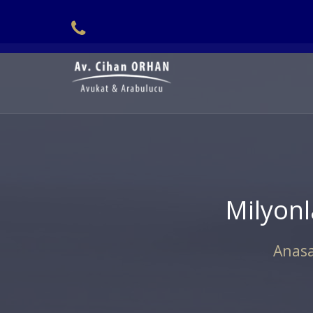
Milyonla
Anas