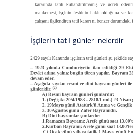
kararında tatili kullandırılmamış ve ücreti öden
mahkemesi, işçinin feshinin haklı olduğuna ve kı
çalışanı ilgilendiren tatil kararı nı benzer durumdaki
İşçilerin tatil günleri nelerdir
2429 sayılı Kanunda işçilerin tatil günleri şu şekilde say
–
1923 yılında Cumhuriyetin ilan edildiği 29 Ek
Devlet adına yalnız bugün tören yapılır. Bayram 2
devam eder.
–
Aşağıda sayılan resmi ve dini bayram günleri il
(2)
günleridir.
A) Resmi bayram günleri şunlardır:
1. (Değişik: 20/4/1983 - 2818/1 md.)
23 Nisan 
2. 19Mayıs günü Atatürk'ü Anma ve Gençlik
3. 30Ağustos günü Zafer Bayramıdır.
B) Dini bayramlar şunlardır:
1.Ramazan Bayramı; Arefe günü saat 13.00'te
2.Kurban Bayramı; Arefe günü saat 13.00'ten
C) Ocak günü yılbaşı tatili, 1 Mayıs gün