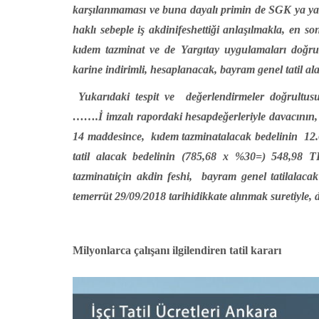
karşılanmaması ve buna dayalı primin de SGK ya yan
haklı sebeple iş akdinifeshettiği anlaşılmakla, en so
kıdem tazminat ve de
Yargıtay uygulamaları doğru
karine indirimli, hesaplanacak, bayram genel tatil al
Yukarıdaki tespit ve
değerlendirmeler doğrultusu
…….İ imzalı rapordaki hesapdeğerleriyle davacının, 
14 maddesince,
kıdem tazminatalacak bedelinin
12.
tatil alacak bedelinin (785,68 x %30=) 548,98 TL
tazminatıiçin akdin feshi,
bayram genel tatilalacak 
temerrüt 29/09/2018 tarihidikkate alınmak suretiyle, 
Milyonlarca çalışanı ilgilendiren tatil kararı