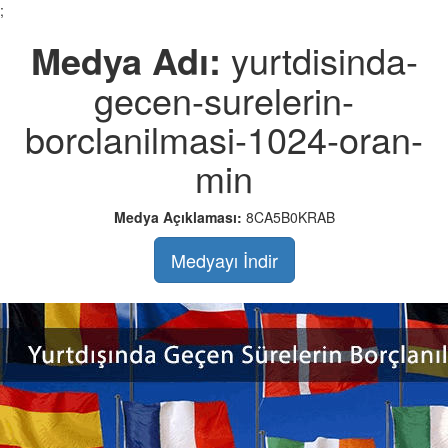
;
Medya Adı:
yurtdisinda-
gecen-surelerin-
borclanilmasi-1024-oran-
min
Medya Açıklaması:
8CA5B0KRAB
Medyayı İndir