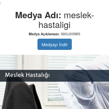
;
Medya Adı:
meslek-
hastaligi
Medya Açıklaması:
X8IUJ5XWI5
Medyayı İndir