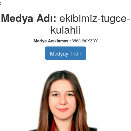
;
Medya Adı:
ekibimiz-tugce-
kulahli
Medya Açıklaması:
W80J86YZ3Y
Medyayı İndir