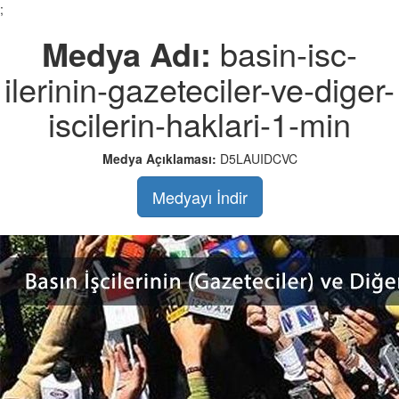
;
Medya Adı:
basin-isc-
ilerinin-gazeteciler-ve-diger-
iscilerin-haklari-1-min
Medya Açıklaması:
D5LAUIDCVC
Medyayı İndir