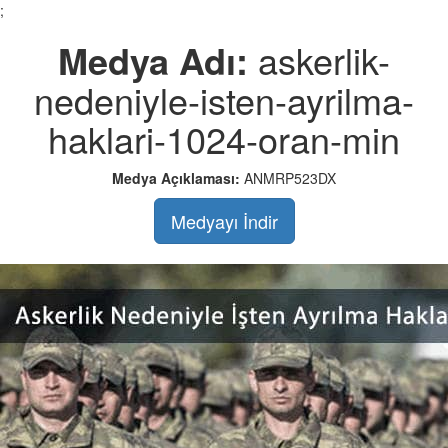
;
Medya Adı:
askerlik-
nedeniyle-isten-ayrilma-
haklari-1024-oran-min
Medya Açıklaması:
ANMRP523DX
Medyayı İndir