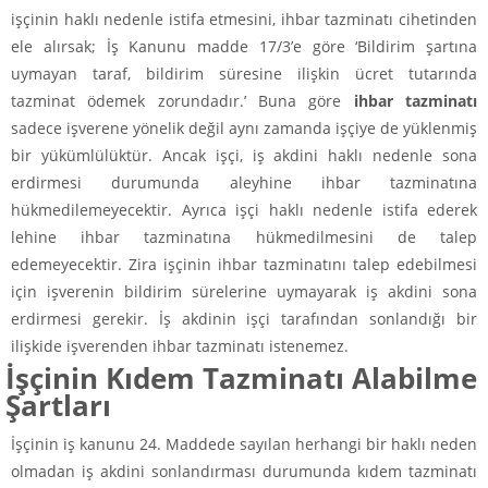
işçinin haklı nedenle istifa etmesini, ihbar tazminatı cihetinden
ele alırsak; İş Kanunu madde 17/3’e göre ‘Bildirim şartına
uymayan taraf, bildirim süresine ilişkin ücret tutarında
tazminat ödemek zorundadır.’ Buna göre
ihbar tazminatı
sadece işverene yönelik değil aynı zamanda işçiye de yüklenmiş
bir yükümlülüktür. Ancak işçi, iş akdini haklı nedenle sona
erdirmesi durumunda aleyhine ihbar tazminatına
hükmedilemeyecektir. Ayrıca işçi haklı nedenle istifa ederek
lehine ihbar tazminatına hükmedilmesini de talep
edemeyecektir. Zira işçinin ihbar tazminatını talep edebilmesi
için işverenin bildirim sürelerine uymayarak iş akdini sona
erdirmesi gerekir. İş akdinin işçi tarafından sonlandığı bir
ilişkide işverenden ihbar tazminatı istenemez.
İşçinin Kıdem Tazminatı Alabilme
Şartları
İşçinin iş kanunu 24. Maddede sayılan herhangi bir haklı neden
olmadan iş akdini sonlandırması durumunda kıdem tazminatı